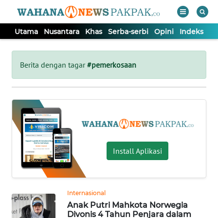
Utama
Nusantara
Khas
Serba-serbi
Opini
Indeks
WAHANA
Tutup
TV
Berita dengan tagar
#pemerkosaan
UTAMA
NUSANTARA
KHAS
Install Aplikasi
SERBA-
SERBI
Internasional
Anak Putri Mahkota Norwegia
OPINI
Divonis 4 Tahun Penjara dalam