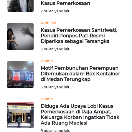
Kasus Pemerkosaan
Informasi
2 bulan yang lalu
INDEKS
Kriminal
BERITA
Kasus Pemerkosaan Santriwati,
Pendiri Ponpes Pati Resmi
Diperiksa sebagai Tersangka
KONTAK
3 bulan yang lalu
KAMI
Utama
INFO
Motif Pembunuhan Perempuan
IKLAN
Ditemukan dalam Box Kontainer
di Medan Terungkap
TENTANG
5 bulan yang lalu
KAMI
Utama
Diduga Ada Upaya Lobi Kasus
PEDOMAN
Pemerkosaan di Raja Ampat,
MEDIA
Keluarga Korban Ingatkan Tidak
SIBER
Ada Ruang Mediasi
9 bulan yang lalu