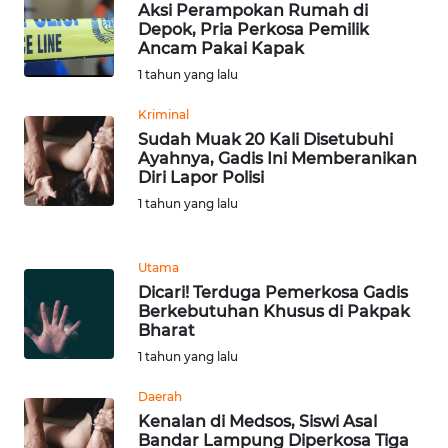
Aksi Perampokan Rumah di
WN
Depok, Pria Perkosa Pemilik
TAPANULI
Ancam Pakai Kapak
TENGAH
1 tahun yang lalu
Kriminal
WN DELI
SERDANG
Sudah Muak 20 Kali Disetubuhi
Ayahnya, Gadis Ini Memberanikan
Diri Lapor Polisi
WN
1 tahun yang lalu
TEBING
TINGGI
Utama
WN
Dicari! Terduga Pemerkosa Gadis
PAKPAK
Berkebutuhan Khusus di Pakpak
Bharat
1 tahun yang lalu
WN
KARAWANG
Daerah
Kenalan di Medsos, Siswi Asal
WN
Bandar Lampung Diperkosa Tiga