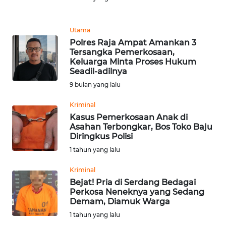
REDAKSI
Utama
KARIR
Polres Raja Ampat Amankan 3
Tersangka Pemerkosaan,
Keluarga Minta Proses Hukum
DISCLAIMER
Seadil-adilnya
9 bulan yang lalu
Wahana
News
Kriminal
Regional
Kasus Pemerkosaan Anak di
Asahan Terbongkar, Bos Toko Baju
WN
Diringkus Polisi
SUMUT
1 tahun yang lalu
Kriminal
WN
JAKARTA
Bejat! Pria di Serdang Bedagai
Perkosa Neneknya yang Sedang
Demam, Diamuk Warga
WN
1 tahun yang lalu
JABAR