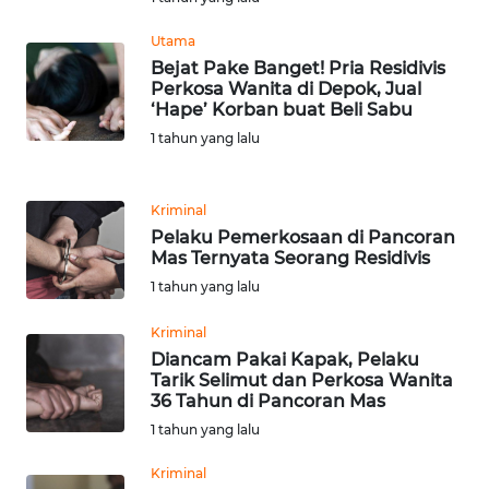
LANGKAT
Utama
WN
Bejat Pake Banget! Pria Residivis
TAPANULI
Perkosa Wanita di Depok, Jual
SELATAN
‘Hape’ Korban buat Beli Sabu
1 tahun yang lalu
WN
TANJUNG
Kriminal
LESUNG
Pelaku Pemerkosaan di Pancoran
Mas Ternyata Seorang Residivis
WN
1 tahun yang lalu
KARO
Kriminal
WN
Diancam Pakai Kapak, Pelaku
SIMALUNGUN
Tarik Selimut dan Perkosa Wanita
36 Tahun di Pancoran Mas
1 tahun yang lalu
WN
LABUHANBATU
Kriminal