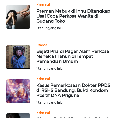
Kriminal
WN
Preman Mabuk di Inhu Ditangkap
BANTEN
Usai Coba Perkosa Wanita di
Gudang Toko
1 tahun yang lalu
WN
NTT
Utama
WN
Bejat! Pria di Pagar Alam Perkosa
KEPRI
Nenek 61 Tahun di Tempat
Pemandian Umum
1 tahun yang lalu
WN
PAPUA
Kriminal
Kasus Pemerkosaan Dokter PPDS
WN
di RSHS Bandung, Bukti Kondom
PAPUA
Positif DNA Priguna
BARAT
1 tahun yang lalu
Kriminal
WN