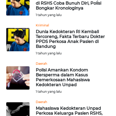
di RSHS Coba Bunuh Diri, Polisi
Bongkar Kronologinya
WN
1 tahun yang lalu
KALTARA
Kriminal
WN
Dunia Kedokteran RI Kembali
KALSEL
Tercoreng, Fakta Terbaru Dokter
PPDS Perkosa Anak Pasien di
Bandung
WN
1 tahun yang lalu
KALTIM
Daerah
WN
Polisi Amankan Kondom
SULSEL
Bersperma dalam Kasus
Pemerkosaan Mahasiswa
Kedokteran Unpad
WN
1 tahun yang lalu
GORONTALO
Daerah
WN
Mahasiswa Kedokteran Unpad
SULUT
Perkosa Keluarga Pasien RSHS,