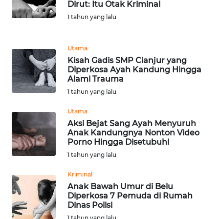
Dirut: Itu Otak Kriminal
1 tahun yang lalu
WN
MALUKU
Utama
WN
Kisah Gadis SMP Cianjur yang
MALUT
Diperkosa Ayah Kandung Hingga
Alami Trauma
WN
1 tahun yang lalu
DAIRI
Utama
Aksi Bejat Sang Ayah Menyuruh
WN
Anak Kandungnya Nonton Video
DANAU
Porno Hingga Disetubuhi
TOBA
1 tahun yang lalu
WN
Kriminal
NIAS
Anak Bawah Umur di Belu
Diperkosa 7 Pemuda di Rumah
Dinas Polisi
WN
1 tahun yang lalu