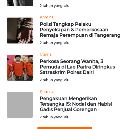
2 tahun yang lalu
WN
SUMEDANG
Kriminal
Polisi Tangkap Pelaku
WN
Penyekapan & Pemerkosaan
CIANJUR
Remaja Perempuan di Tangerang
2 tahun yang lalu
WN
Utama
KEPULAUAN
Perkosa Seorang Wanita, 3
SERIBU
Pemuda di Lae Parira Diringkus
Satreskrim Polres Dairi
WN
2 tahun yang lalu
TANGERANG
Kriminal
WN
Pengakuan Mengerikan
Tersangka IS: Nodai dan Habisi
BINJAI
Gadis Penjual Gorengan
2 tahun yang lalu
WN
CIREBON