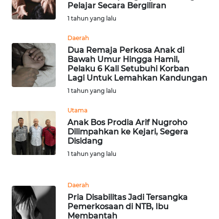
BEKASI
Pelajar Secara Bergiliran
1 tahun yang lalu
WN
Daerah
BOGOR
Dua Remaja Perkosa Anak di
Bawah Umur Hingga Hamil,
WN
Pelaku 6 Kali Setubuhi Korban
DEPOK
Lagi Untuk Lemahkan Kandungan
1 tahun yang lalu
WN
Utama
TAPANULI
UTARA
Anak Bos Prodia Arif Nugroho
Dilimpahkan ke Kejari, Segera
Disidang
WN
1 tahun yang lalu
SAMOSIR
WN
Daerah
PADANG
Pria Disabilitas Jadi Tersangka
LAWAS
Pemerkosaan di NTB, Ibu
Membantah