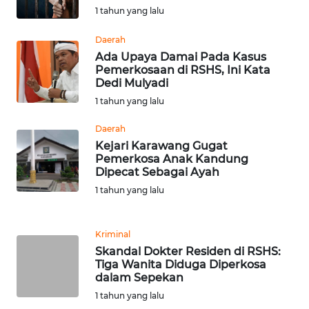
SULBAR
1 tahun yang lalu
WN
Daerah
BABEL
Ada Upaya Damai Pada Kasus
Pemerkosaan di RSHS, Ini Kata
Dedi Mulyadi
WN
SUMBAR
1 tahun yang lalu
Daerah
WN
Kejari Karawang Gugat
SUMSEL
Pemerkosa Anak Kandung
Dipecat Sebagai Ayah
WN
1 tahun yang lalu
BENGKULU
Kriminal
WN
Skandal Dokter Residen di RSHS:
LAMPUNG
Tiga Wanita Diduga Diperkosa
dalam Sepekan
WN
1 tahun yang lalu
JATENG