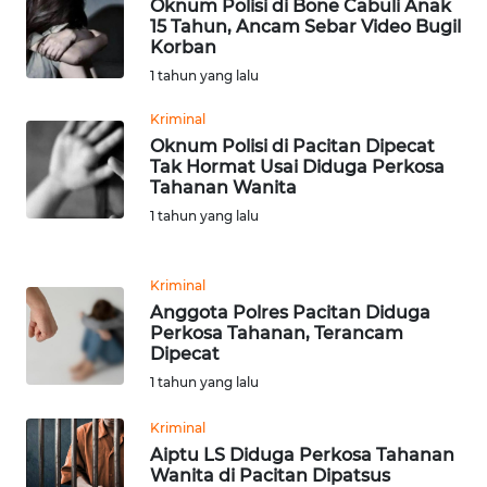
RIAU
Oknum Polisi di Bone Cabuli Anak
15 Tahun, Ancam Sebar Video Bugil
Korban
WN
1 tahun yang lalu
SERAMBI
Kriminal
WN
Oknum Polisi di Pacitan Dipecat
JAMBI
Tak Hormat Usai Diduga Perkosa
Tahanan Wanita
1 tahun yang lalu
WN
SULTRA
Kriminal
WN
Anggota Polres Pacitan Diduga
NTB
Perkosa Tahanan, Terancam
Dipecat
WN
1 tahun yang lalu
SULTENG
Kriminal
Aiptu LS Diduga Perkosa Tahanan
WN
Wanita di Pacitan Dipatsus