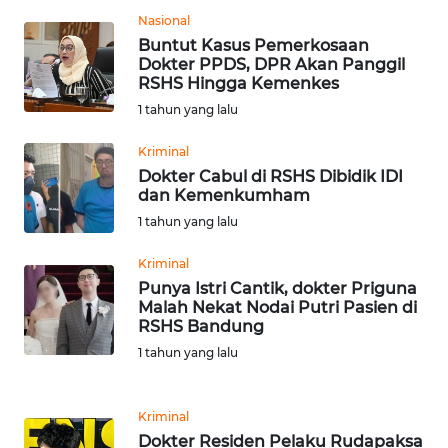
Nasional
Buntut Kasus Pemerkosaan
WN
Dokter PPDS, DPR Akan Panggil
NUSANTARA
RSHS Hingga Kemenkes
1 tahun yang lalu
WN
JOGJA
Kriminal
Dokter Cabul di RSHS Dibidik IDI
dan Kemenkumham
WN
JATIM
1 tahun yang lalu
Kriminal
WN
Punya Istri Cantik, dokter Priguna
BALI
Malah Nekat Nodai Putri Pasien di
RSHS Bandung
WN
1 tahun yang lalu
KALBAR
Kriminal
WN
KALTENG
Dokter Residen Pelaku Rudapaksa