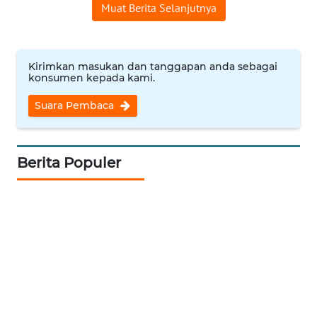
Muat Berita Selanjutnya
WN
INDRAMAYU
Kirimkan masukan dan tanggapan anda sebagai
konsumen kepada kami.
WN
KUNINGAN
Suara Pembaca
WN
MAJALENGKA
Berita Populer
WN
SUBANG
WN
SUKABUMI
WN
PURWAKARTA