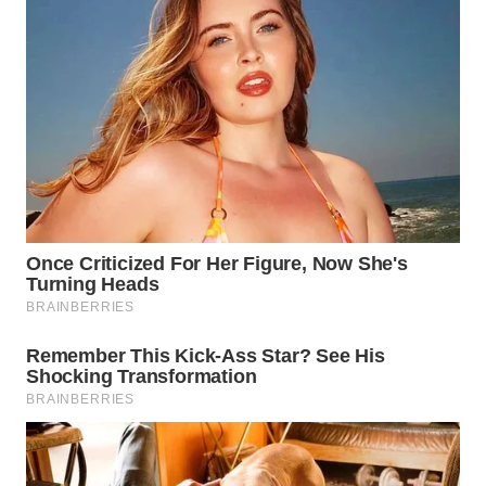
KONSUMEN
WAHANA
LISTRIK
WAHANA
TRAVEL
WAHANA
TV
WAHANANEWS
ID
WAHANANEWS
CO ID
WAHANANEWS
NET