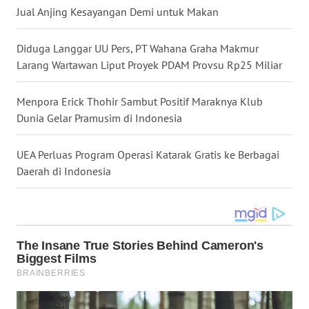
Jual Anjing Kesayangan Demi untuk Makan
WN
MALUKU
Diduga Langgar UU Pers, PT Wahana Graha Makmur
Larang Wartawan Liput Proyek PDAM Provsu Rp25 Miliar
WN
MALUT
Menpora Erick Thohir Sambut Positif Maraknya Klub
Dunia Gelar Pramusim di Indonesia
WN
DAIRI
UEA Perluas Program Operasi Katarak Gratis ke Berbagai
Daerah di Indonesia
WN
DANAU
TOBA
WN
NIAS
WN