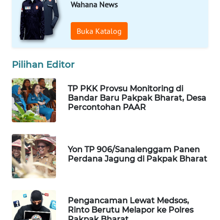
Wahana News
WAHANA
Buka Katalog
DESA
WISATA
Pilihan Editor
LAPAK
WAHANA
TP PKK Provsu Monitoring di
Bandar Baru Pakpak Bharat, Desa
Wahana
Percontohan PAAR
Network
KONSUMEN
Yon TP 906/Sanalenggam Panen
LISTRIK
Perdana Jagung di Pakpak Bharat
MASYARAKAT
KELISTRIKAN
Pengancaman Lewat Medsos,
Rinto Berutu Melapor ke Polres
WALINKI
Pakpak Bharat