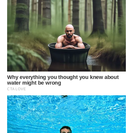
LANGKAT
WN
TAPANULI
SELATAN
WN
TANJUNG
LESUNG
WN
KARO
WN
SIMALUNGUN
WN
LABUHANBATU