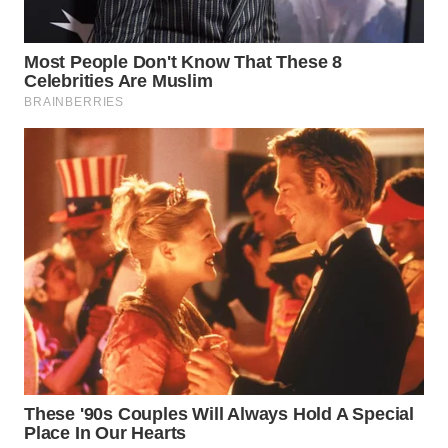
BEKASI
WN
BOGOR
WN
DEPOK
WN
TAPANULI
UTARA
WN
SAMOSIR
WN
PADANG
LAWAS