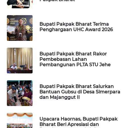
ID
MAWAKA
ID
Bupati Pakpak Bharat Terima
Penghargaan UHC Award 2026
MARTABAT
NET
Bupati Pakpak Bharat Rakor
PLN
Pembebasan Lahan
Pembangunan PLTA STU Jehe
WATCH
MKLI
Bupati Pakpak Bharat Salurkan
Bantuan Gubsu di Desa Simerpara
LPKKI
dan Majanggut II
LKKI
Upacara Haornas, Bupati Pakpak
Bharat Beri Apresiasi dan
KOPEKLIN