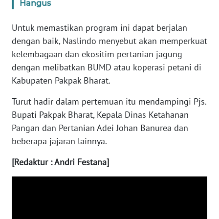
SULBAR
Hangus
WN
Untuk memastikan program ini dapat berjalan
BABEL
dengan baik, Naslindo menyebut akan memperkuat
kelembagaan dan ekositim pertanian jagung
WN
dengan melibatkan BUMD atau koperasi petani di
SUMBAR
Kabupaten Pakpak Bharat.
WN
Turut hadir dalam pertemuan itu mendampingi Pjs.
SUMSEL
Bupati Pakpak Bharat, Kepala Dinas Ketahanan
Pangan dan Pertanian Adei Johan Banurea dan
WN
beberapa jajaran lainnya.
BENGKULU
[Redaktur : Andri Festana]
WN
LAMPUNG
WN
JATENG