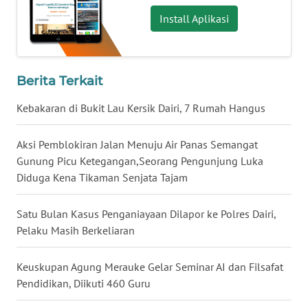
Install Aplikasi
WN
KALTARA
Berita Terkait
WN
KALSEL
Kebakaran di Bukit Lau Kersik Dairi, 7 Rumah Hangus
WN
Aksi Pemblokiran Jalan Menuju Air Panas Semangat
KALTIM
Gunung Picu Ketegangan,Seorang Pengunjung Luka
Diduga Kena Tikaman Senjata Tajam
WN
SULSEL
Satu Bulan Kasus Penganiayaan Dilapor ke Polres Dairi,
Pelaku Masih Berkeliaran
WN
GORONTALO
Keuskupan Agung Merauke Gelar Seminar AI dan Filsafat
Pendidikan, Diikuti 460 Guru
WN
SULUT