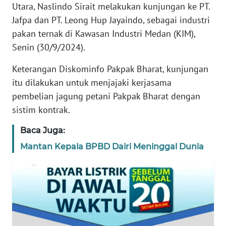
Utara, Naslindo Sirait melakukan kunjungan ke PT.
REDAKSI
Jafpa dan PT. Leong Hup Jayaindo, sebagai industri
pakan ternak di Kawasan Industri Medan (KIM),
KARIR
Senin (30/9/2024).
DISCLAIMER
Keterangan Diskominfo Pakpak Bharat, kunjungan
itu dilakukan untuk menjajaki kerjasama
Wahana
pembelian jagung petani Pakpak Bharat dengan
News
Regional
sistim kontrak.
Baca Juga:
WN
SUMUT
Mantan Kepala BPBD Dairi Meninggal Dunia
WN
JAKARTA
WN
JABAR