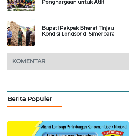
Penghargaan untuk Atlit
PORTAL
KONSUMEN
Bupati Pakpak Bharat Tinjau
Kondisi Longsor di Simerpara
FORWAMKI
ALPERKLINAS
KOMENTAR
FORJASIDA
TAMBANG
NEWS
Berita Populer
SITUNGIR
NEWS
SIDIKALANG
NEWS