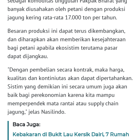
sebagai komoditas unggulan Pakpak Bharat yang
RIAU
banyak diusahakan oleh petani dengan produksi
jagung kering rata-rata 17.000 ton per tahun.
WN
SERAMBI
Besaran produksi ini dapat terus dikembangkan,
dan diharapkan akan memberikan kesejahteraan
WN
bagi petani apabila ekosistim terutama pasar
JAMBI
dapat dijangkau.
WN
"Dengan pembelian secara kontrak, maka harga,
SULTRA
kualitas dan kontiniutas akan dapat dipertahankan.
Sistim yang demikian ini secara umum juga akan
WN
NTB
baik bagi perekonomian karena kita mampu
memperpendek mata rantai atau supply chain
WN
jagung," jelas Nasilindo.
SULTENG
Baca Juga:
WN
Kebakaran di Bukit Lau Kersik Dairi, 7 Rumah