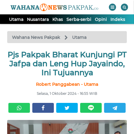
Utama
Nusantara
Khas
Serba-serbi
Opini
Indeks
WAHANA
Tutup
TV
Wahana News Pakpak
Utama
UTAMA
Pjs Pakpak Bharat Kunjungi PT
Jafpa dan Leng Hup Jayaindo,
NUSANTARA
Ini Tujuannya
Robert Panggabean - Utama
KHAS
Selasa, 1 Oktober 2024 - 16:55 WIB
SERBA-
SERBI
OPINI