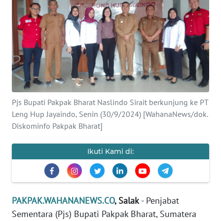
Informasi
INDEKS
BERITA
KONTAK
KAMI
Pjs Bupati Pakpak Bharat Naslindo Sirait berkunjung ke PT
INFO
Leng Hup Jayaindo, Senin (30/9/2024) [WahanaNews/dok.
IKLAN
Diskominfo Pakpak Bharat]
TENTANG
Ikuti Kami di:
KAMI
PEDOMAN
MEDIA
PAKPAK.WAHANANEWS.CO
, Salak
- Penjabat
SIBER
Sementara (Pjs) Bupati Pakpak Bharat, Sumatera