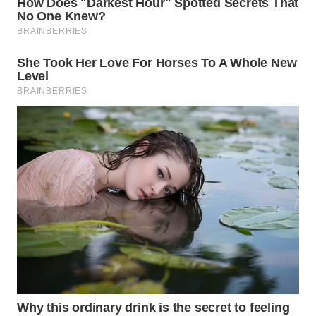
SURABAYA
WN
NATUNA
WN
BINTAN
WN
MANDALIKA
WN
LIKUPANG
WN
LABUANBAJO
WN
BORNEO