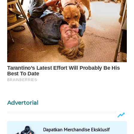
WAHANA
SPORT
WAHANA
UMKM
WAHANA
SELEB
WAHANA
PERSONA
Advertorial
WAHANA
OTOMOTIF
WAHANA
Dapatkan Merchandise Eksklusif
HEALTH