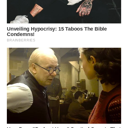
WN
PRIANGAN
TIMUR
WN
SEMARANG
WN
SOLO
WN
BOROBUDUR
WN
MADURA
WN