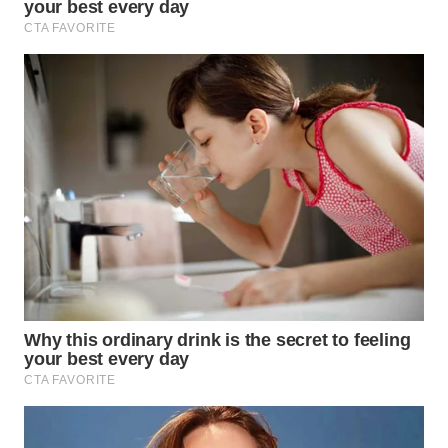
Wahana
Media
Group
WAHANA
NEWS
WAHANA
TANI
WAHANA
ADVOKAT
WAHANA
INFRASTRUKTUR
WAHANA