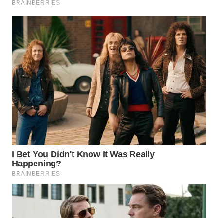
WN
SUMEDANG
WN
CIANJUR
WN
KEPULAUAN
SERIBU
WN
TANGERANG
WN
BINJAI
WN
CIREBON