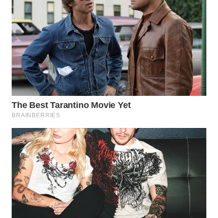
WN
INDRAMAYU
WN
KUNINGAN
WN
MAJALENGKA
WN
SUBANG
WN
SUKABUMI
WN
PURWAKARTA