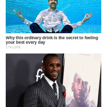
WN
TAPANULI
TENGAH
WN DELI
SERDANG
WN
TEBING
TINGGI
WN
PAKPAK
WN
KARAWANG
WN