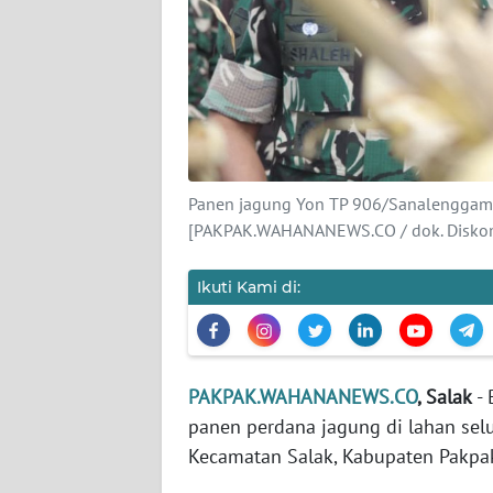
KARIR
DISCLAIMER
Wahana
News
Regional
Panen jagung Yon TP 906/Sanalenggam 
[PAKPAK.WAHANANEWS.CO / dok. Diskom
WN
SUMUT
Ikuti Kami di:
WN
JAKARTA
PAKPAK.WAHANANEWS.CO
, Salak
- 
WN
panen perdana jagung di lahan sel
JABAR
Kecamatan Salak, Kabupaten Pakpak