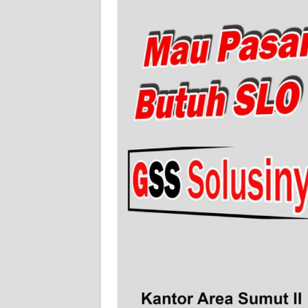
WN
SERAMBI
WN
JAMBI
WN
SULTRA
WN
NTB
WN
SULTENG
WN
SULBAR