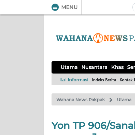
MENU
WAHANA
Tutup
TV
UTAMA
NUSANTARA
Utama
Nusantara
Khas
Ser
KHAS
Informasi
Indeks Berita
Kontak 
SERBA-
Wahana News Pakpak
Utama
SERBI
OPINI
Yon TP 906/San
Informasi