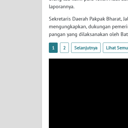
WN
laporannya.
KALTARA
Sekretaris Daerah Pakpak Bharat, Ja
WN
mengungkapkan, dukungan pemerin
KALSEL
pangan yang dilaksanakan oleh Bat
WN
1
2
Selanjutnya
Lihat Sem
KALTIM
WN
SULSEL
WN
GORONTALO
WN
SULUT