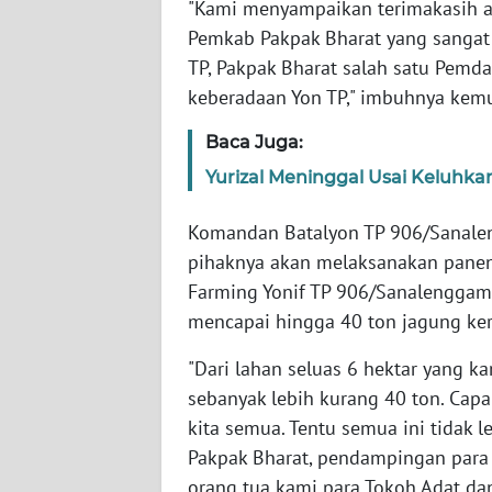
"Kami menyampaikan terimakasih a
WN
Pemkab Pakpak Bharat yang sangat
NUSANTARA
TP, Pakpak Bharat salah satu Pem
keberadaan Yon TP," imbuhnya kem
WN
JOGJA
Baca Juga:
Yurizal Meninggal Usai Keluhk
WN
JATIM
Komandan Batalyon TP 906/Sanalen
pihaknya akan melaksanakan panen 
WN
BALI
Farming Yonif TP 906/Sanalenggam 
mencapai hingga 40 ton jagung ke
WN
"Dari lahan seluas 6 hektar yang ka
KALBAR
sebanyak lebih kurang 40 ton. Capai
kita semua. Tentu semua ini tidak
WN
KALTENG
Pakpak Bharat, pendampingan para 
orang tua kami para Tokoh Adat da