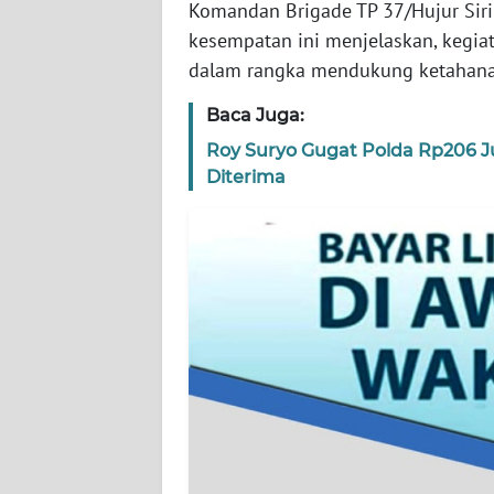
Komandan Brigade TP 37/Hujur Siring
WN
BANTEN
kesempatan ini menjelaskan, kegiat
dalam rangka mendukung ketahanan
WN
NTT
Baca Juga:
Roy Suryo Gugat Polda Rp206 
WN
Diterima
KEPRI
WN
PAPUA
WN
PAPUA
BARAT
WN
RIAU