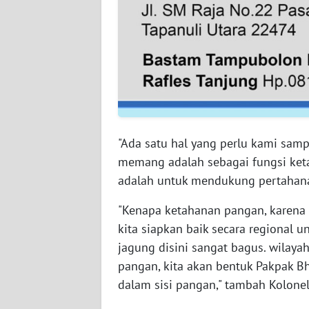
WN
BABEL
WN
SUMBAR
WN
SUMSEL
"Ada satu hal yang perlu kami sam
memang adalah sebagai fungsi ke
WN
adalah untuk mendukung pertahan
BENGKULU
"Kenapa ketahanan pangan, karena 
WN
kita siapkan baik secara regional 
LAMPUNG
jagung disini sangat bagus. wilay
pangan, kita akan bentuk Pakpak Bh
WN
dalam sisi pangan," tambah Kolonel 
JATENG