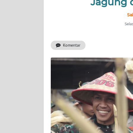
Jagung 
INDEKS
Sa
BERITA
Sela
KONTAK
KAMI
Komentar
INFO
IKLAN
TENTANG
KAMI
PEDOMAN
MEDIA
SIBER
REDAKSI