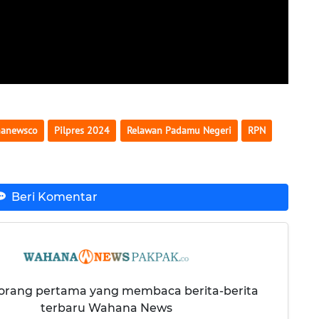
anewsco
Pilpres 2024
Relawan Padamu Negeri
RPN
Beri Komentar
 orang pertama yang membaca berita-berita
terbaru Wahana News