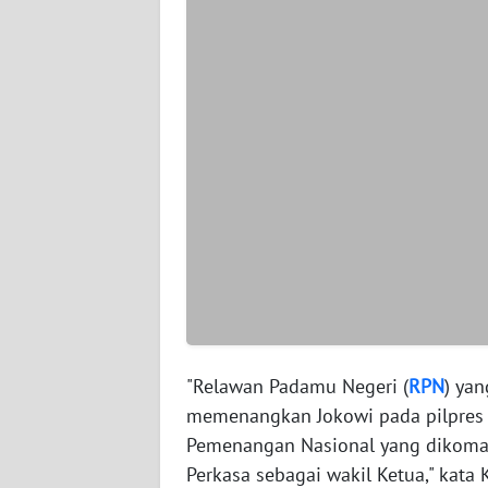
WN
SERAMBI
WN
JAMBI
WN
SULTRA
WN
NTB
WN
SULTENG
"Relawan Padamu Negeri (
RPN
) yan
memenangkan Jokowi pada pilpres 
WN
Pemenangan Nasional yang dikoman
SULBAR
Perkasa sebagai wakil Ketua," kata