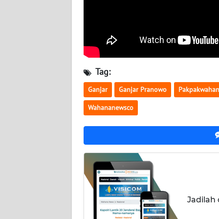
WN
KALTARA
WN
KALSEL
Tag:
WN
KALTIM
Ganjar
Ganjar Pranowo
Pakpakwahan
Wahananewsco
WN
SULSEL
WN
GORONTALO
WN
SULUT
Jadilah