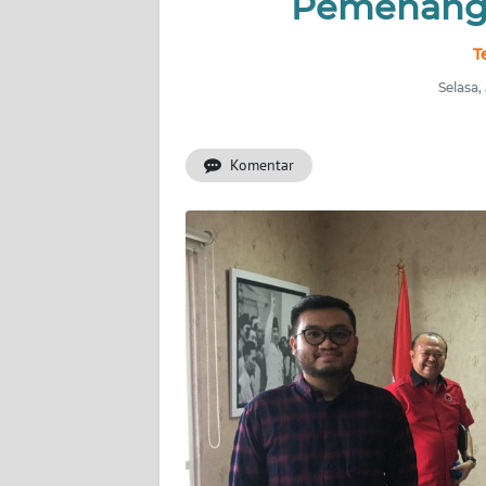
Pemenanga
INDEKS
T
BERITA
Selasa,
KONTAK
KAMI
Komentar
INFO
IKLAN
TENTANG
KAMI
PEDOMAN
MEDIA
SIBER
REDAKSI