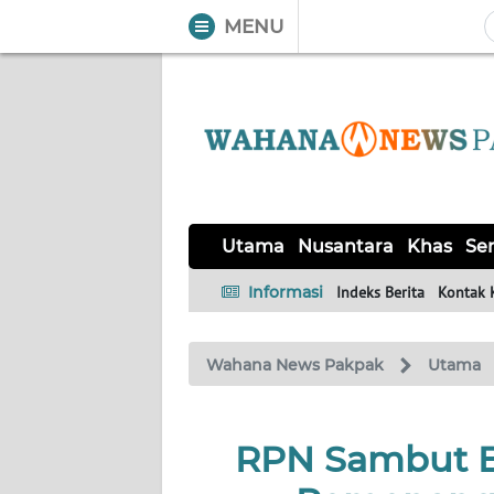
MENU
WAHANA
Tutup
TV
UTAMA
NUSANTARA
Utama
Nusantara
Khas
Ser
KHAS
Informasi
Indeks Berita
Kontak 
SERBA-
Wahana News Pakpak
Utama
SERBI
OPINI
RPN Sambut B
Informasi