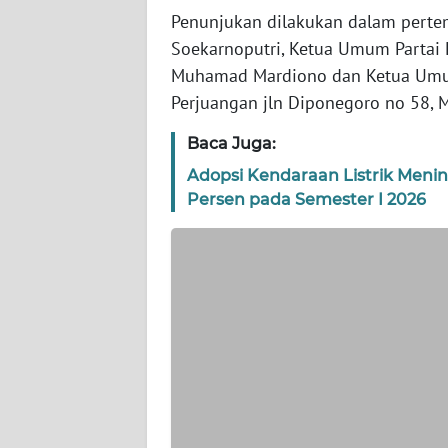
WN
Penunjukan dilakukan dalam pert
BANTEN
Soekarnoputri, Ketua Umum Partai
Muhamad Mardiono dan Ketua Umum 
WN
Perjuangan jln Diponegoro no 58, M
NTT
Baca Juga:
WN
Adopsi Kendaraan Listrik Men
KEPRI
Persen pada Semester I 2026
WN
PAPUA
WN
PAPUA
BARAT
WN
RIAU