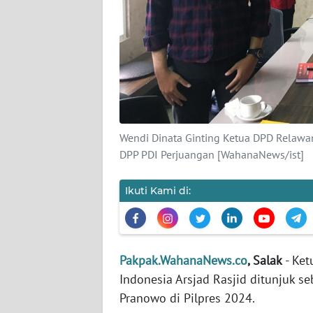
KARIR
DISCLAIMER
Wahana
News
Regional
Wendi Dinata Ginting Ketua DPD Relawa
DPP PDI Perjuangan [WahanaNews/ist]
WN
SUMUT
Ikuti Kami di:
WN
JAKARTA
Pakpak.WahanaNews.co
, Salak
- Ke
WN
Indonesia Arsjad Rasjid ditunjuk 
JABAR
Pranowo di Pilpres 2024.