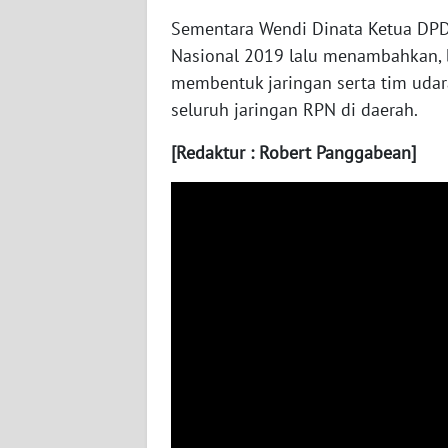
WN
Sementara Wendi Dinata Ketua DPD
NUSANTARA
Nasional 2019 lalu menambahkan, b
membentuk jaringan serta tim udar
WN
seluruh jaringan RPN di daerah.
JOGJA
[Redaktur : Robert Panggabean]
WN
JATIM
WN
BALI
WN
KALBAR
WN
KALTENG