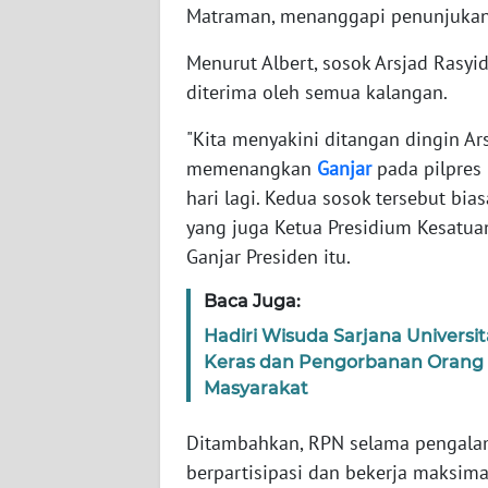
Matraman, menanggapi penunjukan
WN
BABEL
Menurut Albert, sosok Arsjad Rasy
diterima oleh semua kalangan.
WN
SUMBAR
"Kita menyakini ditangan dingin Ar
memenangkan
Ganjar
pada pilpres 
WN
hari lagi. Kedua sosok tersebut bia
SUMSEL
yang juga Ketua Presidium Kesatua
Ganjar Presiden itu.
WN
BENGKULU
Baca Juga:
Hadiri Wisuda Sarjana Universit
WN
Keras dan Pengorbanan Orang
LAMPUNG
Masyarakat
WN
Ditambahkan, RPN selama pengalam
JATENG
berpartisipasi dan bekerja maksi