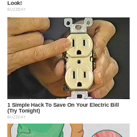
SURABAYA
WN
NATUNA
WN
BINTAN
WN
MANDALIKA
WN
LIKUPANG
WN
LABUANBAJO
WN
BORNEO