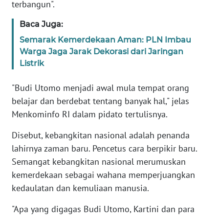
SULBAR
terbangun".
Baca Juga:
WN
BABEL
Semarak Kemerdekaan Aman: PLN Imbau
Warga Jaga Jarak Dekorasi dari Jaringan
WN
Listrik
SUMBAR
"Budi Utomo menjadi awal mula tempat orang
WN
belajar dan berdebat tentang banyak hal," jelas
SUMSEL
Menkominfo RI dalam pidato tertulisnya.
Disebut, kebangkitan nasional adalah penanda
WN
BENGKULU
lahirnya zaman baru. Pencetus cara berpikir baru.
Semangat kebangkitan nasional merumuskan
WN
kemerdekaan sebagai wahana memperjuangkan
LAMPUNG
kedaulatan dan kemuliaan manusia.
WN
"Apa yang digagas Budi Utomo, Kartini dan para
JATENG