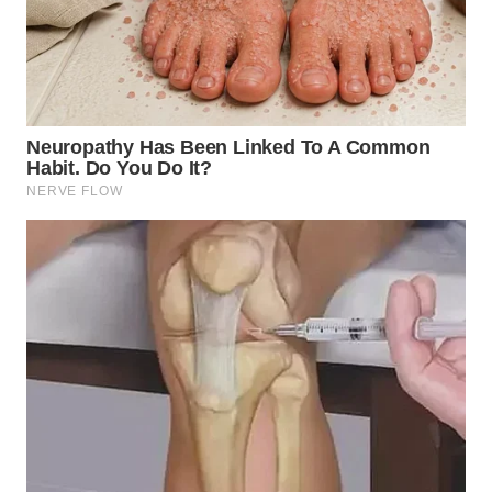
WN
SUMEDANG
WN
CIANJUR
WN
KEPULAUAN
SERIBU
WN
TANGERANG
WN
BINJAI
WN
CIREBON