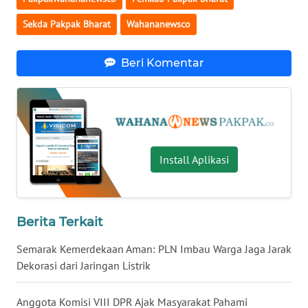
Sekda Pakpak Bharat
Wahananewsco
WN
KALTARA
Beri Komentar
WN
KALSEL
WN
KALTIM
Install Aplikasi
WN
SULSEL
Berita Terkait
WN
Semarak Kemerdekaan Aman: PLN Imbau Warga Jaga Jarak
GORONTALO
Dekorasi dari Jaringan Listrik
WN
SULUT
Anggota Komisi VIII DPR Ajak Masyarakat Pahami