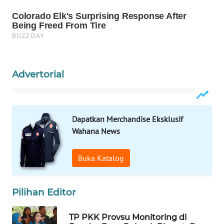
WAHANA
DESA
WISATA
LAPAK
Advertorial
WAHANA
Wahana
Network
Dapatkan Merchandise Eksklusif
Wahana News
KONSUMEN
LISTRIK
Buka Katalog
MASYARAKAT
KELISTRIKAN
Pilihan Editor
WALINKI
TP PKK Provsu Monitoring di