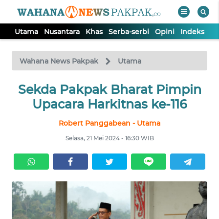
Utama
Nusantara
Khas
Serba-serbi
Opini
Indeks
WAHANA
Tutup
TV
Wahana News Pakpak
Utama
UTAMA
Sekda Pakpak Bharat Pimpin
Upacara Harkitnas ke-116
NUSANTARA
Robert Panggabean - Utama
Selasa, 21 Mei 2024 - 16:30 WIB
KHAS
SERBA-
SERBI
OPINI