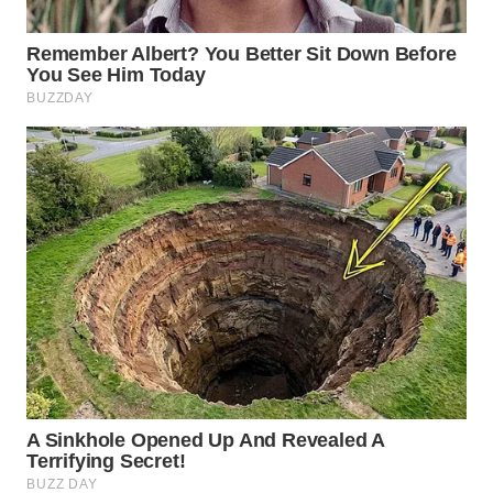
WAHANA
SPORT
WAHANA
UMKM
WAHANA
SELEB
WAHANA
PERSONA
WAHANA
OTOMOTIF
WAHANA
HEALTH