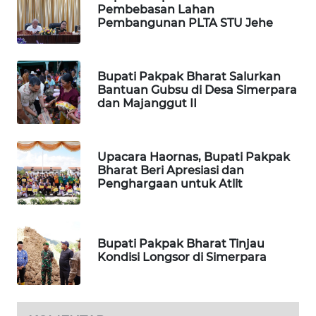
Pembebasan Lahan
Pembangunan PLTA STU Jehe
PORTAL
KONSUMEN
Bupati Pakpak Bharat Salurkan
FORWAMKI
Bantuan Gubsu di Desa Simerpara
dan Majanggut II
ALPERKLINAS
Upacara Haornas, Bupati Pakpak
FORJASIDA
Bharat Beri Apresiasi dan
Penghargaan untuk Atlit
TAMBANG
NEWS
Bupati Pakpak Bharat Tinjau
SITUNGIR
Kondisi Longsor di Simerpara
NEWS
SIDIKALANG
NEWS