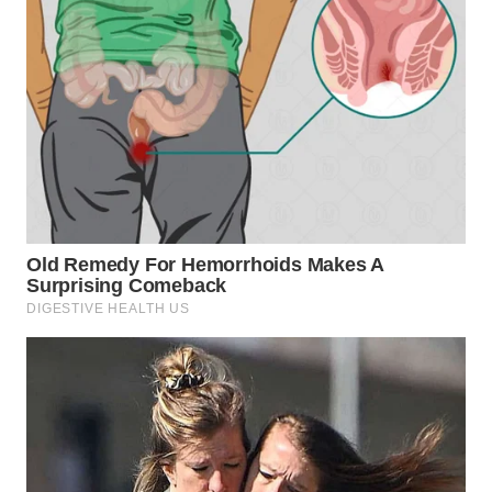
Wahana
Media
Group
WAHANA
NEWS
WAHANA
TANI
WAHANA
ADVOKAT
WAHANA
INFRASTRUKTUR
WAHANA