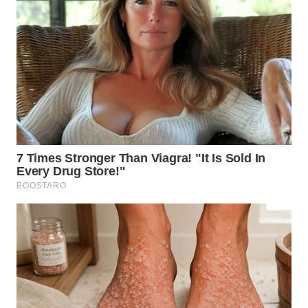
BEKASI
WN
BOGOR
WN
DEPOK
WN
TAPANULI
UTARA
WN
SAMOSIR
WN
PADANG
LAWAS