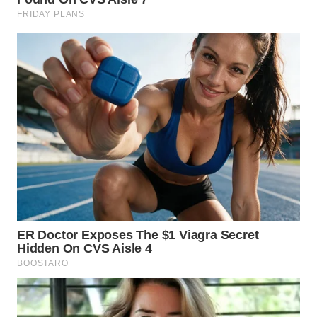
WN
TAPANULI
TENGAH
WN DELI
SERDANG
WN
TEBING
TINGGI
WN
PAKPAK
WN
KARAWANG
WN