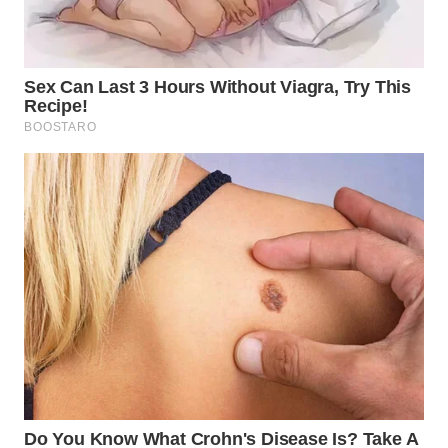
WN
PRIANGAN
TIMUR
WN
SEMARANG
WN
SOLO
WN
BOROBUDUR
WN
MADURA
WN