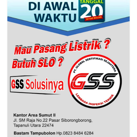
WN
BANTEN
WN
NTT
WN
KEPRI
WN
PAPUA
WN
PAPUA
BARAT
WN