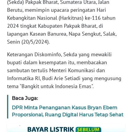
(Sekda) Pakpak Bharat, Sumatera Utara, Jalan
REDAKSI
Berutu, memimpin upacara peringatan Hari
Kebangkitan Nasional (Harkitnas) ke-116 tahun
KARIR
2024 tingkat Kabupaten Pakpak Bharat, di
lapangan Kasean Banurea, Napa Sengkut, Salak,
DISCLAIMER
Senin (20/5/2024).
Wahana
Keterangan Diskominfo, Sekda yang mewakili
News
bupati dalam kesempatan itu, membacakan
Regional
sambutan tertulis Menteri Komunikasi dan
Informatika RI, Budi Arie Setiadi yang mengusung
WN
SUMUT
tema "Bangkit untuk Indonesia Emas".
Baca Juga:
WN
JAKARTA
DPR Minta Penanganan Kasus Bryan Ebem
Proporsional, Ruang Digital Harus Tetap Sehat
WN
JABAR