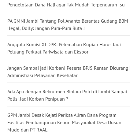
Pengelolaan Dana Haji agar Tak Mudah Terpengaruh Isu
WN
MALUKU
PA GMNI Jambi Tantang Pol Ananto Berantas Gudang BBM
Ilegal, Dolly: Jangan Pura-Pura Buta !
WN
MALUT
Anggota Komisi XI DPR: Pelemahan Rupiah Harus Jadi
Peluang Perkuat Pariwisata dan Ekspor
WN
DAIRI
Jangan Sampai jadi Korban! Peserta BPJS Rentan Dicurangi
Administrasi Pelayanan Kesehatan
WN
DANAU
Ada Apa dengan Rekrutmen Bintara Polri di Jambi Sampai
TOBA
Polisi Jadi Korban Penipuan ?
WN
GPM Jambi Desak Kejati Periksa Aliran Dana Program
NIAS
Fasilitas Pembangunan Kebun Masyarakat Desa Dusun
Mudo dan PT RAAL
WN