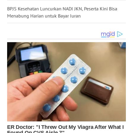
LANGKAT
BPJS Kesehatan Luncurkan NADI JKN, Peserta Kini Bisa
Menabung Harian untuk Bayar Iuran
WN
TAPANULI
SELATAN
WN
TANJUNG
LESUNG
WN
KARO
WN
SIMALUNGUN
WN
LABUHANBATU