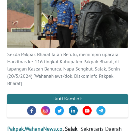
Informasi
INDEKS
BERITA
KONTAK
KAMI
Sekda Pakpak Bharat Jalan Berutu, memimpin upacara
Harkitnas ke-116 tingkat Kabupaten Pakpak Bharat, di
INFO
lapangan Kasean Banurea, Napa Sengkut, Salak, Senin
IKLAN
(20/5/2024) [WahanaNews/dok. Diskominfo Pakpak
Bharat]
TENTANG
KAMI
Ikuti Kami di:
PEDOMAN
MEDIA
SIBER
Pakpak.WahanaNews.co
, Salak
-Sekretaris Daerah