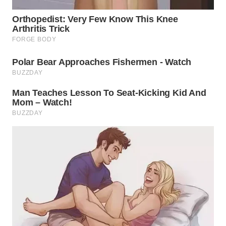
WN
INDRAMAYU
WN
KUNINGAN
WN
MAJALENGKA
WN
SUBANG
WN
SUKABUMI
WN
PURWAKARTA