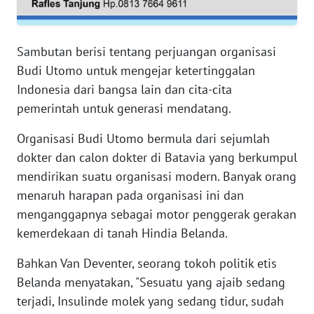
RIAU
WN
Sambutan berisi tentang perjuangan organisasi
SERAMBI
Budi Utomo untuk mengejar ketertinggalan
Indonesia dari bangsa lain dan cita-cita
WN
pemerintah untuk generasi mendatang.
JAMBI
Organisasi Budi Utomo bermula dari sejumlah
WN
dokter dan calon dokter di Batavia yang berkumpul
SULTRA
mendirikan suatu organisasi modern. Banyak orang
menaruh harapan pada organisasi ini dan
WN
NTB
menganggapnya sebagai motor penggerak gerakan
kemerdekaan di tanah Hindia Belanda.
WN
Bahkan Van Deventer, seorang tokoh politik etis
SULTENG
Belanda menyatakan, "Sesuatu yang ajaib sedang
terjadi, Insulinde molek yang sedang tidur, sudah
WN