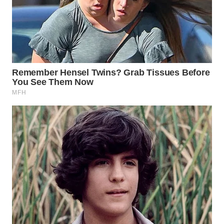
KONSUMEN
WAHANA
LISTRIK
WAHANA
TRAVEL
WAHANA
TV
WAHANANEWS
ID
WAHANANEWS
CO ID
WAHANANEWS
NET