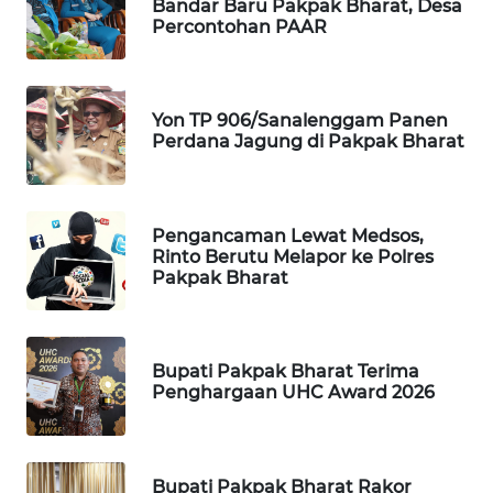
Bandar Baru Pakpak Bharat, Desa
ID
Percontohan PAAR
MAWAKA
ID
Yon TP 906/Sanalenggam Panen
Perdana Jagung di Pakpak Bharat
MARTABAT
NET
PLN
Pengancaman Lewat Medsos,
WATCH
Rinto Berutu Melapor ke Polres
Pakpak Bharat
MKLI
LPKKI
Bupati Pakpak Bharat Terima
Penghargaan UHC Award 2026
LKKI
KOPEKLIN
Bupati Pakpak Bharat Rakor