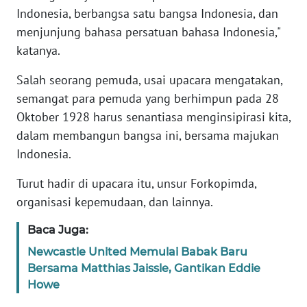
RIAU
Indonesia, berbangsa satu bangsa Indonesia, dan
menjunjung bahasa persatuan bahasa Indonesia,"
WN
katanya.
SERAMBI
Salah seorang pemuda, usai upacara mengatakan,
WN
semangat para pemuda yang berhimpun pada 28
JAMBI
Oktober 1928 harus senantiasa menginsipirasi kita,
dalam membangun bangsa ini, bersama majukan
WN
Indonesia.
SULTRA
Turut hadir di upacara itu, unsur Forkopimda,
WN
organisasi kepemudaan, dan lainnya.
NTB
Baca Juga:
WN
Newcastle United Memulai Babak Baru
SULTENG
Bersama Matthias Jaissle, Gantikan Eddie
Howe
WN