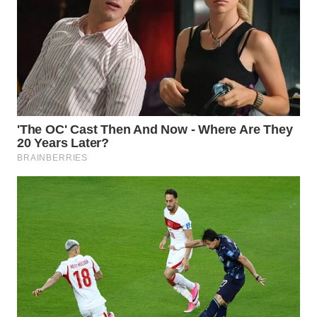
WN
TAPANULI
TENGAH
WN DELI
SERDANG
WN
TEBING
TINGGI
WN
PAKPAK
WN
KARAWANG
WN