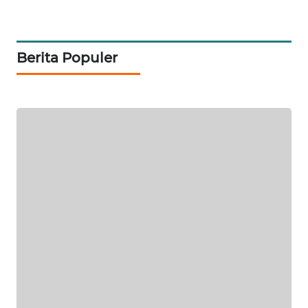
PORTAL
KONSUMEN
Berita Populer
FORWAMKI
ALPERKLINAS
FORJASIDA
TAMBANG
NEWS
SITUNGIR
NEWS
SIDIKALANG
NEWS