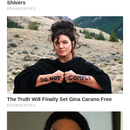
WN
SUMEDANG
WN
CIANJUR
WN
KEPULAUAN
SERIBU
WN
TANGERANG
WN
BINJAI
WN
CIREBON