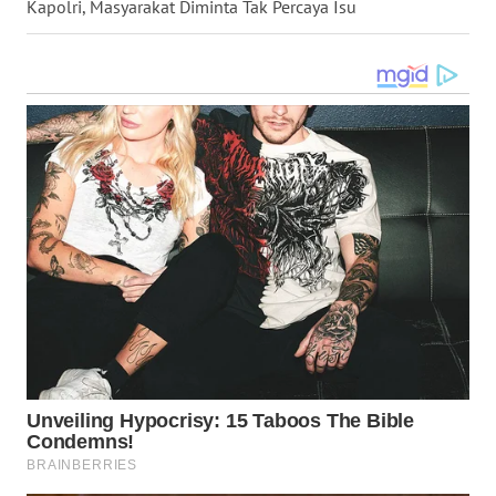
Kapolri, Masyarakat Diminta Tak Percaya Isu
WN
MALUKU
WN
MALUT
WN
DAIRI
WN
DANAU
TOBA
WN
NIAS
WN