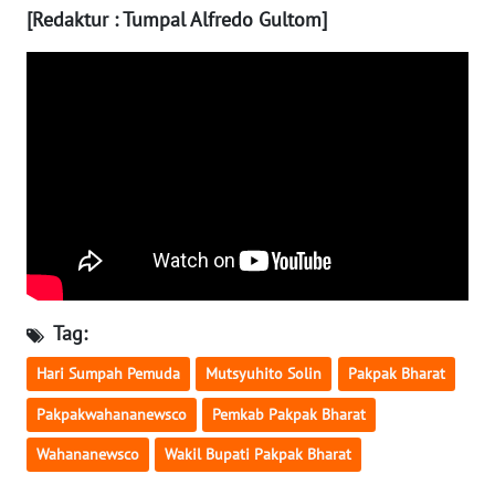
SULBAR
[Redaktur : Tumpal Alfredo Gultom]
WN
BABEL
WN
SUMBAR
WN
SUMSEL
WN
BENGKULU
Tag:
Hari Sumpah Pemuda
Mutsyuhito Solin
Pakpak Bharat
WN
LAMPUNG
Pakpakwahananewsco
Pemkab Pakpak Bharat
Wahananewsco
Wakil Bupati Pakpak Bharat
WN
JATENG