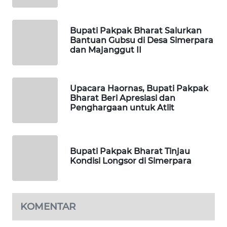
ID
MAWAKA
Bupati Pakpak Bharat Salurkan
ID
Bantuan Gubsu di Desa Simerpara
dan Majanggut II
MARTABAT
NET
Upacara Haornas, Bupati Pakpak
Bharat Beri Apresiasi dan
PLN
Penghargaan untuk Atlit
WATCH
MKLI
Bupati Pakpak Bharat Tinjau
Kondisi Longsor di Simerpara
LPKKI
LKKI
KOMENTAR
KOPEKLIN