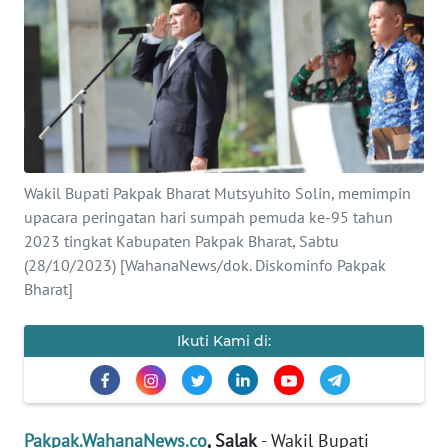
Informasi
INDEKS
BERITA
KONTAK
KAMI
Wakil Bupati Pakpak Bharat Mutsyuhito Solin, memimpin
upacara peringatan hari sumpah pemuda ke-95 tahun
INFO
2023 tingkat Kabupaten Pakpak Bharat, Sabtu
IKLAN
(28/10/2023) [WahanaNews/dok. Diskominfo Pakpak
Bharat]
TENTANG
KAMI
Ikuti Kami di:
PEDOMAN
MEDIA
SIBER
Pakpak.WahanaNews.co
, Salak
- Wakil Bupati