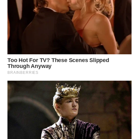
SURABAYA
WN
NATUNA
WN
BINTAN
WN
MANDALIKA
WN
LIKUPANG
WN
LABUANBAJO
WN
BORNEO