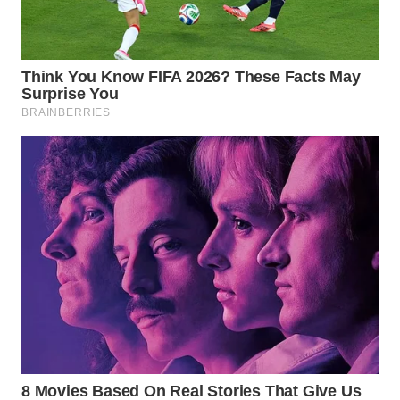
BEKASI
WN
BOGOR
WN
DEPOK
WN
TAPANULI
UTARA
WN
SAMOSIR
WN
PADANG
LAWAS