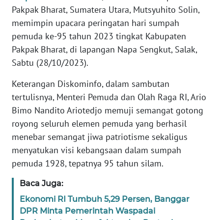
Pakpak Bharat, Sumatera Utara, Mutsyuhito Solin,
REDAKSI
memimpin upacara peringatan hari sumpah
pemuda ke-95 tahun 2023 tingkat Kabupaten
KARIR
Pakpak Bharat, di lapangan Napa Sengkut, Salak,
DISCLAIMER
Sabtu (28/10/2023).
Keterangan Diskominfo, dalam sambutan
Wahana
News
tertulisnya, Menteri Pemuda dan Olah Raga RI, Ario
Regional
Bimo Nandito Ariotedjo memuji semangat gotong
royong seluruh elemen pemuda yang berhasil
WN
menebar semangat jiwa patriotisme sekaligus
SUMUT
menyatukan visi kebangsaan dalam sumpah
pemuda 1928, tepatnya 95 tahun silam.
WN
JAKARTA
Baca Juga:
Ekonomi RI Tumbuh 5,29 Persen, Banggar
WN
DPR Minta Pemerintah Waspadai
JABAR