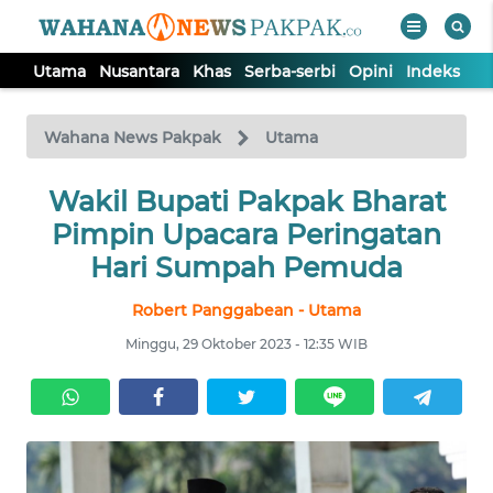
Utama
Nusantara
Khas
Serba-serbi
Opini
Indeks
WAHANA
Tutup
TV
Wahana News Pakpak
Utama
UTAMA
Wakil Bupati Pakpak Bharat
Pimpin Upacara Peringatan
NUSANTARA
Hari Sumpah Pemuda
Robert Panggabean - Utama
KHAS
Minggu, 29 Oktober 2023 - 12:35 WIB
SERBA-
SERBI
OPINI