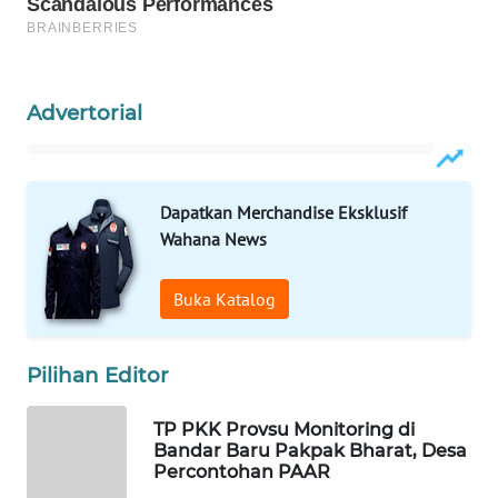
WAHANA
SPORT
Advertorial
WAHANA
UMKM
Dapatkan Merchandise Eksklusif
WAHANA
Wahana News
SELEB
Buka Katalog
WAHANA
PERSONA
Pilihan Editor
WAHANA
OTOMOTIF
TP PKK Provsu Monitoring di
Bandar Baru Pakpak Bharat, Desa
WAHANA
Percontohan PAAR
HEALTH