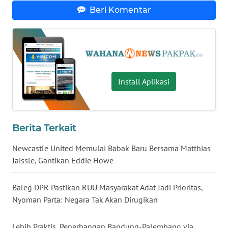
Beri Komentar
WN
NUSANTARA
WN
JOGJA
Install Aplikasi
WN
JATIM
Berita Terkait
WN
Newcastle United Memulai Babak Baru Bersama Matthias
BALI
Jaissle, Gantikan Eddie Howe
WN
KALBAR
Baleg DPR Pastikan RUU Masyarakat Adat Jadi Prioritas,
Nyoman Parta: Negara Tak Akan Dirugikan
WN
KALTENG
Lebih Praktis, Penerbangan Bandung-Palembang via