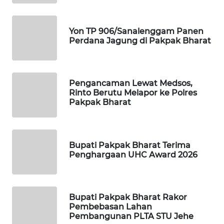
WAHANA
Yon TP 906/Sanalenggam Panen
DESA
Perdana Jagung di Pakpak Bharat
WISATA
LAPAK
WAHANA
Pengancaman Lewat Medsos,
Rinto Berutu Melapor ke Polres
Pakpak Bharat
Wahana
Network
KONSUMEN
Bupati Pakpak Bharat Terima
LISTRIK
Penghargaan UHC Award 2026
MASYARAKAT
KELISTRIKAN
Bupati Pakpak Bharat Rakor
Pembebasan Lahan
WALINKI
Pembangunan PLTA STU Jehe