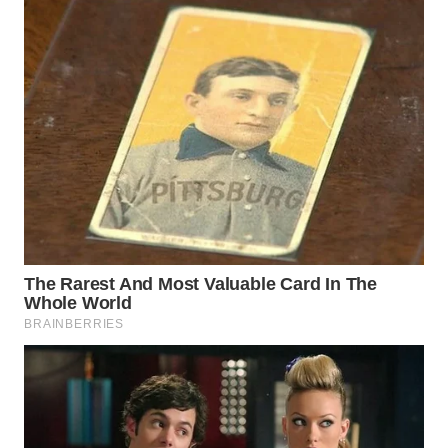
LANGKAT
WN
TAPANULI
SELATAN
WN
TANJUNG
LESUNG
WN
KARO
WN
SIMALUNGUN
WN
LABUHANBATU