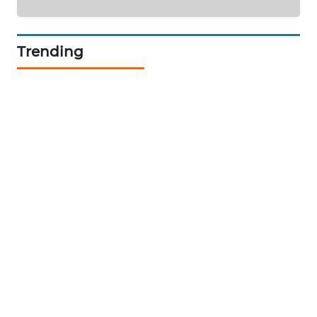
SIBARAGAS
Trending
NEWS
METRO
SIANTAR
NEWS
METRO
MEDAN
NEWS
METRO
JAKARTA
NEWS
KRT
NEWS