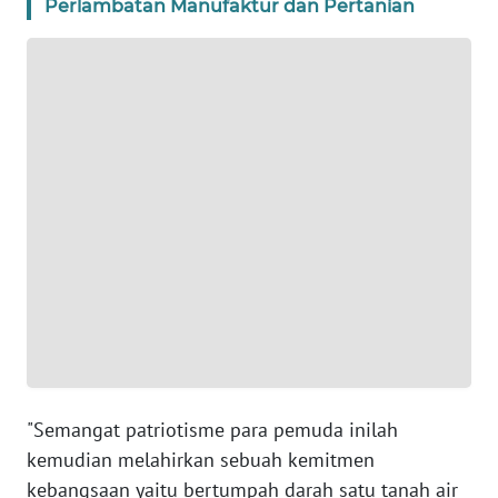
Perlambatan Manufaktur dan Pertanian
WN
BANTEN
WN
NTT
WN
KEPRI
WN
PAPUA
WN
PAPUA
BARAT
"Semangat patriotisme para pemuda inilah
kemudian melahirkan sebuah kemitmen
WN
kebangsaan yaitu bertumpah darah satu tanah air