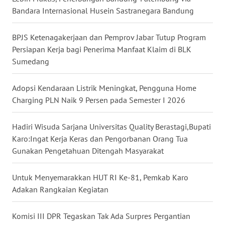
Bandara Internasional Husein Sastranegara Bandung
WN
KALTARA
BPJS Ketenagakerjaan dan Pemprov Jabar Tutup Program
Persiapan Kerja bagi Penerima Manfaat Klaim di BLK
WN
Sumedang
KALSEL
Adopsi Kendaraan Listrik Meningkat, Pengguna Home
WN
Charging PLN Naik 9 Persen pada Semester I 2026
KALTIM
Hadiri Wisuda Sarjana Universitas Quality Berastagi,Bupati
WN
Karo:Ingat Kerja Keras dan Pengorbanan Orang Tua
SULSEL
Gunakan Pengetahuan Ditengah Masyarakat
WN
Untuk Menyemarakkan HUT RI Ke-81, Pemkab Karo
GORONTALO
Adakan Rangkaian Kegiatan
WN
Komisi III DPR Tegaskan Tak Ada Surpres Pergantian
SULUT