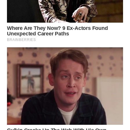
Wahana
Media
Group
WAHANA
NEWS
WAHANA
TANI
WAHANA
ADVOKAT
WAHANA
INFRASTRUKTUR
WAHANA