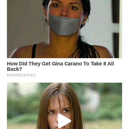
WN
INDRAMAYU
WN
KUNINGAN
WN
MAJALENGKA
WN
SUBANG
WN
SUKABUMI
WN
PURWAKARTA