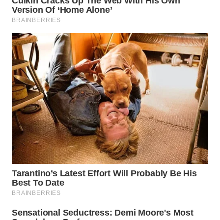
KONSUMEN
WAHANA
LISTRIK
WAHANA
TRAVEL
WAHANA
TV
WAHANANEWS
ID
WAHANANEWS
CO ID
WAHANANEWS
NET