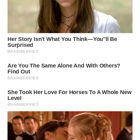
WN
PRIANGAN
TIMUR
WN
SEMARANG
WN
SOLO
WN
BOROBUDUR
WN
MADURA
WN