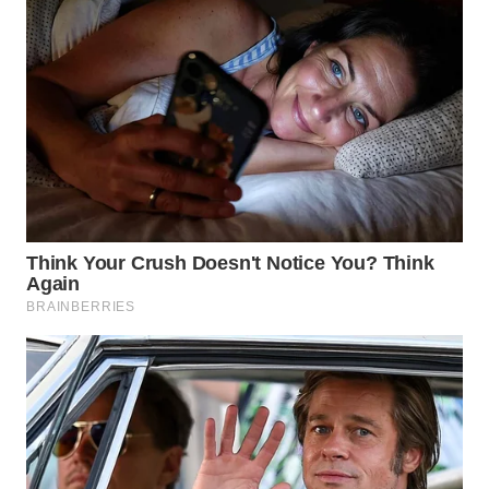
WN
SUMEDANG
WN
CIANJUR
WN
KEPULAUAN
SERIBU
WN
TANGERANG
WN
BINJAI
WN
CIREBON