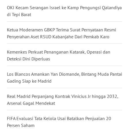
LANGKAT
OKI Kecam Serangan Israel ke Kamp Pengungsi Qalandiya
di Tepi Barat
WN
TAPANULI
SELATAN
Ketua Moderamen GBKP Terima Surat Pernyataan Resmi
Penyerahan Aset RSUD Kabanjahe Dari Pemkab Karo
WN
TANJUNG
Kemenkes Perkuat Penanganan Katarak, Operasi dan
LESUNG
Deteksi Dini Diperluas
WN
Los Blancos Amankan Yan Diomande, Bintang Muda Pantai
KARO
Gading Siap ke Madrid
WN
Real Madrid Perpanjang Kontrak Vinicius Jr hingga 2032,
SIMALUNGUN
Arsenal Gagal Mendekat
WN
FIFA Evaluasi Tata Kelola Usai Batalkan Penjualan 20
LABUHANBATU
Persen Saham