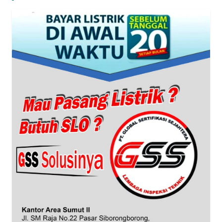
WN
BANTEN
WN
NTT
WN
KEPRI
WN
PAPUA
WN
PAPUA
BARAT
WN