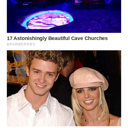
KONSUMEN
WAHANA
LISTRIK
WAHANA
TRAVEL
WAHANA
TV
WAHANANEWS
ID
WAHANANEWS
CO ID
WAHANANEWS
NET