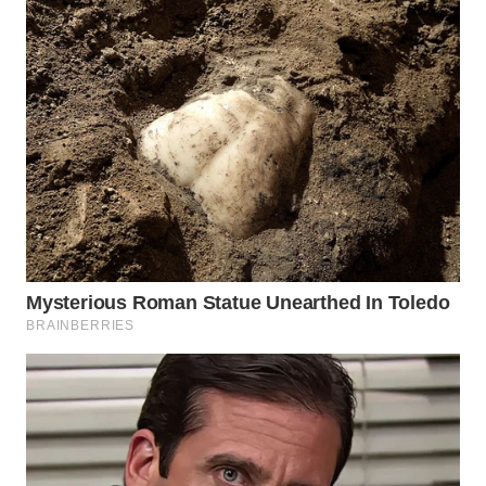
SURABAYA
WN
NATUNA
WN
BINTAN
WN
MANDALIKA
WN
LIKUPANG
WN
LABUANBAJO
WN
BORNEO