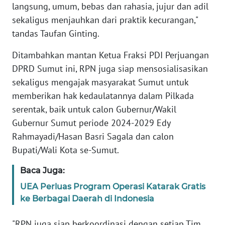
SULBAR
langsung, umum, bebas dan rahasia, jujur dan adil
sekaligus menjauhkan dari praktik kecurangan,"
WN
tandas Taufan Ginting.
BABEL
Ditambahkan mantan Ketua Fraksi PDI Perjuangan
WN
DPRD Sumut ini, RPN juga siap mensosialisasikan
SUMBAR
sekaligus mengajak masyarakat Sumut untuk
memberikan hak kedaulatannya dalam Pilkada
WN
serentak, baik untuk calon Gubernur/Wakil
SUMSEL
Gubernur Sumut periode 2024-2029 Edy
Rahmayadi/Hasan Basri Sagala dan calon
WN
BENGKULU
Bupati/Wali Kota se-Sumut.
Baca Juga:
WN
LAMPUNG
UEA Perluas Program Operasi Katarak Gratis
ke Berbagai Daerah di Indonesia
WN
"RPN juga siap berkoordinasi dengan setiap Tim
JATENG