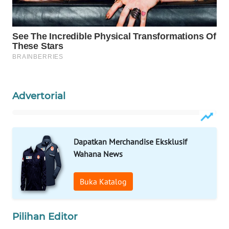
PORTAL
KONSUMEN
FORWAMKI
ALPERKLINAS
Advertorial
FORJASIDA
Dapatkan Merchandise Eksklusif
TAMBANG
NEWS
Wahana News
SITUNGIR
Buka Katalog
NEWS
Pilihan Editor
SIDIKALANG
NEWS