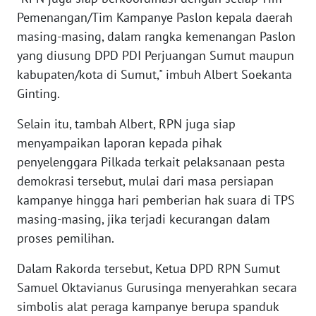
Pemenangan/Tim Kampanye Paslon kepala daerah
WN
masing-masing, dalam rangka kemenangan Paslon
NUSANTARA
yang diusung DPD PDI Perjuangan Sumut maupun
kabupaten/kota di Sumut," imbuh Albert Soekanta
WN
Ginting.
JOGJA
Selain itu, tambah Albert, RPN juga siap
WN
menyampaikan laporan kepada pihak
JATIM
penyelenggara Pilkada terkait pelaksanaan pesta
demokrasi tersebut, mulai dari masa persiapan
WN
kampanye hingga hari pemberian hak suara di TPS
BALI
masing-masing, jika terjadi kecurangan dalam
proses pemilihan.
WN
KALBAR
Dalam Rakorda tersebut, Ketua DPD RPN Sumut
Samuel Oktavianus Gurusinga menyerahkan secara
WN
simbolis alat peraga kampanye berupa spanduk
KALTENG