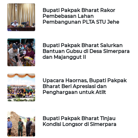
Bupati Pakpak Bharat Rakor
KARING
Pembebasan Lahan
NEWS
Pembangunan PLTA STU Jehe
JURNAL
MARITIM
Bupati Pakpak Bharat Salurkan
Bantuan Gubsu di Desa Simerpara
HUMBANG
dan Majanggut II
NEWS
GARONGGANG
Upacara Haornas, Bupati Pakpak
NEWS
Bharat Beri Apresiasi dan
Penghargaan untuk Atlit
FISUELRI
ID
Bupati Pakpak Bharat Tinjau
Kondisi Longsor di Simerpara
ENERGI
NEWS