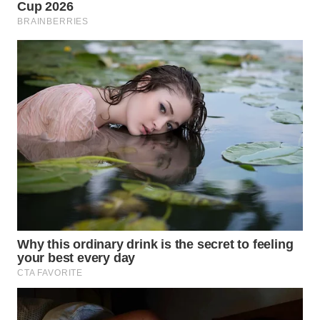
BEKASI
WN
BOGOR
WN
DEPOK
WN
TAPANULI
UTARA
WN
SAMOSIR
WN
PADANG
LAWAS