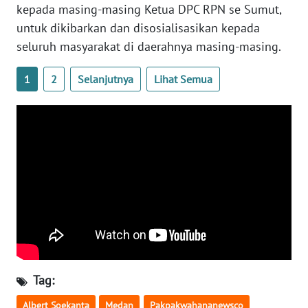
kepada masing-masing Ketua DPC RPN se Sumut,
untuk dikibarkan dan disosialisasikan kepada
WN
seluruh masyarakat di daerahnya masing-masing.
KALTARA
1
2
Selanjutnya
Lihat Semua
WN
KALSEL
WN
KALTIM
WN
SULSEL
WN
GORONTALO
Tag:
WN
SULUT
Albert Soekanta
Medan
Pakpakwahananewsco