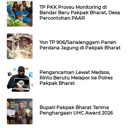
TP PKK Provsu Monitoring di
Bandar Baru Pakpak Bharat, Desa
SIBARAGAS
Percontohan PAAR
NEWS
METRO
SIANTAR
Yon TP 906/Sanalenggam Panen
NEWS
Perdana Jagung di Pakpak Bharat
METRO
MEDAN
Pengancaman Lewat Medsos,
NEWS
Rinto Berutu Melapor ke Polres
Pakpak Bharat
METRO
JAKARTA
NEWS
Bupati Pakpak Bharat Terima
Penghargaan UHC Award 2026
KRT
NEWS