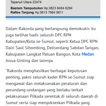
RIAU
WN
SERAMBI
Dalam Rakorda yang berlangsung demokratis itu
WN
juga terlihat hadir seluruh DPC RPN
JAMBI
Kabupaten/Kota se-Sumut, seperti Ketua DPC RPN
Dairi Saul Sihombing, Deliserdang Sabdan Tarigan,
WN
SULTRA
Kabupaten Langkat Patuan Bangun, Kota
Medan
Josua Ginting dan lainnya.
WN
"Rakorda menghasilkan berbagai keputusan
NTB
penting, yakni seluruh kader RPN se-Sumut siap
mengawal dan melaksanakan peraturan dan
WN
SULTENG
perundang-undangan yang berlaku terkait
pelaksanaan Pilkada serentak di seluruh daerah di
WN
Sumut serta siap menyukseskan Pilkada yang