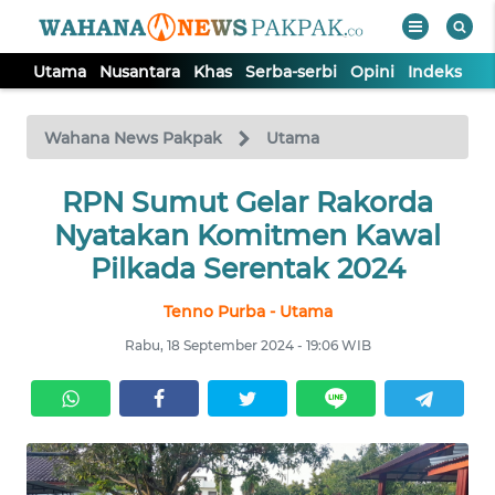
Utama
Nusantara
Khas
Serba-serbi
Opini
Indeks
WAHANA
Tutup
TV
Wahana News Pakpak
Utama
UTAMA
RPN Sumut Gelar Rakorda
Nyatakan Komitmen Kawal
NUSANTARA
Pilkada Serentak 2024
Tenno Purba - Utama
KHAS
Rabu, 18 September 2024 - 19:06 WIB
SERBA-
SERBI
OPINI