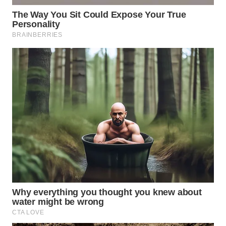
WN
PRIANGAN
TIMUR
WN
SEMARANG
WN
SOLO
WN
BOROBUDUR
WN
MADURA
WN