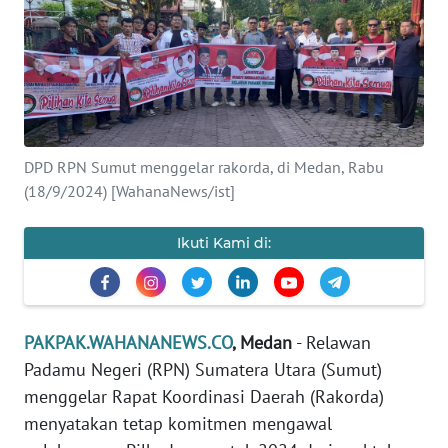
Informasi
INDEKS
BERITA
KONTAK
DPD RPN Sumut menggelar rakorda, di Medan, Rabu
KAMI
(18/9/2024) [WahanaNews/ist]
INFO
Ikuti Kami di:
IKLAN
TENTANG
KAMI
PAKPAK.WAHANANEWS.CO
, Medan
- Relawan
Padamu Negeri (RPN) Sumatera Utara (Sumut)
PEDOMAN
MEDIA
menggelar Rapat Koordinasi Daerah (Rakorda)
SIBER
menyatakan tetap komitmen mengawal