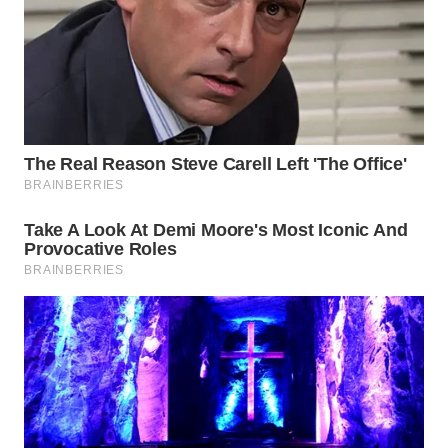
Wahana
Media
Group
WAHANA
NEWS
WAHANA
TANI
WAHANA
ADVOKAT
WAHANA
INFRASTRUKTUR
WAHANA