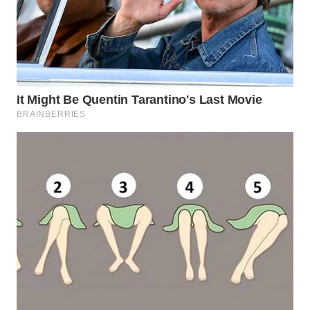
WN
INDRAMAYU
WN
KUNINGAN
WN
MAJALENGKA
WN
SUBANG
WN
SUKABUMI
WN
PURWAKARTA