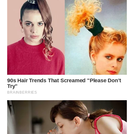
WAHANA
DESA
WISATA
LAPAK
WAHANA
Wahana
Network
KONSUMEN
LISTRIK
MASYARAKAT
KELISTRIKAN
WALINKI