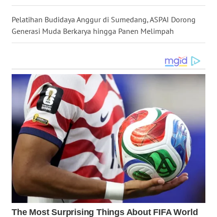
WN
Pelatihan Budidaya Anggur di Sumedang, ASPAI Dorong
TAPANULI
Generasi Muda Berkarya hingga Panen Melimpah
TENGAH
WN DELI
SERDANG
WN
TEBING
TINGGI
WN
PAKPAK
WN
KARAWANG
WN