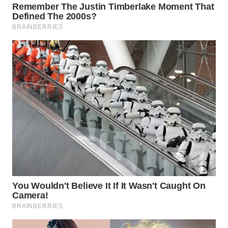
WAHANA
SPORT
WAHANA
UMKM
WAHANA
SELEB
WAHANA
PERSONA
WAHANA
OTOMOTIF
WAHANA
HEALTH