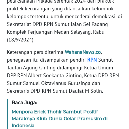
pelaksanaan Pilkada serentak 2024 dari praktek-
REDAKSI
praktek kecurangan yang dilancarkan kelompok-
kelompok tertentu, untuk mencederai demokrasi, di
KARIR
Sekretariat DPD RPN Sumut Jalan Sei Padang
Komplek Perjuangan Medan Selayang, Rabu
DISCLAIMER
(18/9/2024).
Wahana
Keterangan pers diterima
WahanaNews.co
,
News
penegasan itu disampaikan pendiri
RPN
Sumut
Regional
Taufan Agung Ginting didampingi Ketua Umum
DPP RPN Albert Soekanta Ginting, Ketua DPD RPN
WN
Sumut Samuel Oktavianus Gurusinga dan
SUMUT
Sekretaris DPD RPN Sumut Daulat M Solin.
WN
Baca Juga:
JAKARTA
Menpora Erick Thohir Sambut Positif
Maraknya Klub Dunia Gelar Pramusim di
WN
JABAR
Indonesia