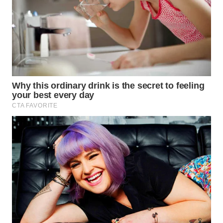
ID
MAWAKA
ID
MARTABAT
NET
PLN
WATCH
MKLI
LPKKI
LKKI
KOPEKLIN